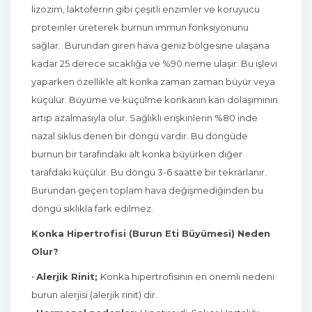
lizozim, laktoferrin gibi çeşitli enzimler ve koruyucu
proteinler üreterek burnun immun fonksiyonunu
sağlar. Burundan giren hava geniz bölgesine ulaşana
kadar 25 derece sıcaklığa ve %90 neme ulaşır. Bu işlevi
yaparken özellikle alt konka zaman zaman büyür veya
küçülür. Büyüme ve küçülme konkanın kan dolaşımının
artıp azalmasıyla olur. Sağlıklı erişkinlerin %80 inde
nazal siklus denen bir döngü vardır. Bu döngüde
burnun bir tarafındaki alt konka büyürken diğer
tarafdaki küçülür. Bu döngü 3-6 saatte bir tekrarlanır.
Burundan geçen toplam hava değişmediğinden bu
döngü sıklıkla fark edilmez.
Konka Hipertrofisi (Burun Eti Büyümesi) Neden
Olur?
•
Alerjik Rinit;
Konka hipertrofisinin en önemli nedeni
burun alerjisi (alerjik rinit) dir.