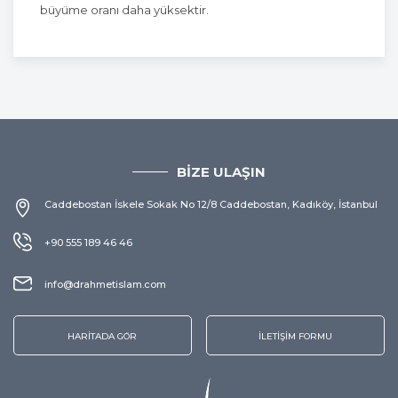
büyüme oranı daha yüksektir.
BİZE ULAŞIN
Caddebostan İskele Sokak No 12/8 Caddebostan, Kadıköy, İstanbul
+90 555 189 46 46
info@drahmetislam.com
HARİTADA GÖR
İLETİŞİM FORMU