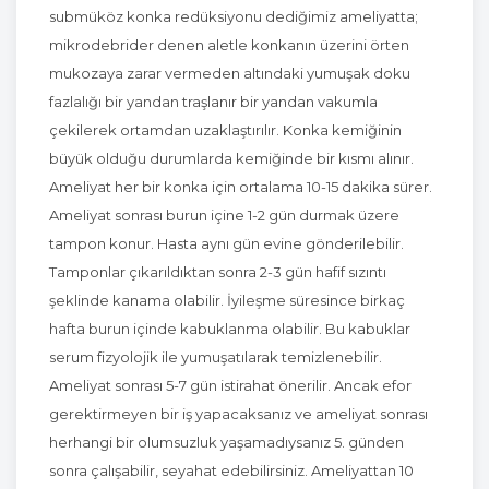
submüköz konka redüksiyonu dediğimiz ameliyatta;
mikrodebrider denen aletle konkanın üzerini örten
mukozaya zarar vermeden altındaki yumuşak doku
fazlalığı bir yandan traşlanır bir yandan vakumla
çekilerek ortamdan uzaklaştırılır. Konka kemiğinin
büyük olduğu durumlarda kemiğinde bir kısmı alınır.
Ameliyat her bir konka için ortalama 10-15 dakika sürer.
Ameliyat sonrası burun içine 1-2 gün durmak üzere
tampon konur. Hasta aynı gün evine gönderilebilir.
Tamponlar çıkarıldıktan sonra 2-3 gün hafif sızıntı
şeklinde kanama olabilir. İyileşme süresince birkaç
hafta burun içinde kabuklanma olabilir. Bu kabuklar
serum fizyolojik ile yumuşatılarak temizlenebilir.
Ameliyat sonrası 5-7 gün istirahat önerilir. Ancak efor
gerektirmeyen bir iş yapacaksanız ve ameliyat sonrası
herhangi bir olumsuzluk yaşamadıysanız 5. günden
sonra çalışabilir, seyahat edebilirsiniz. Ameliyattan 10