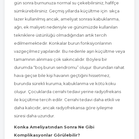
gün sonra burnunuza normal su çekebilirsiniz, hafifçe
sümkürebilirsiniz. Geçmiş yıllarda küçültme için sıkça
lazer kullanılmış ancak, ameliyat sonrası kabuklanma,
ağrı, ek maliyeti nedeniyle ve günümüzde kullanılan
tekniklere üstünlüğü olmadığından artık tercih
edilmemektedir. Konkalar burun fonksiyonlarının
vazgeçilmez yapılarıdır. Bu nedenle aşırı küçültme veya
tamamının alınması çok sakıncalıdır. Böylesi bir
durumda “boş burun sendromu” oluşur. Burundan rahat
hava geçse bile kişi havanın geçtiğini hissetmez,
burunda sürekli kuruma, kabuklanma ve kötü koku
oluşur. Çocuklarda cerrahi tedavi yerine radyofrekans
ile küçültme tercih edilir. Cerrahi tedavi daha etkili ve
daha kalıcıdır, ancak radyofrekansa göre iyileşme
süresi daha uzundur.
Konka Ameliyatından Sonra Ne Gibi
Komplikasyonlar Görülebilir?