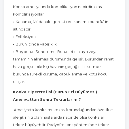
Konka ameliyatında komplikasyon nadirdir, olası
komplikasyonlar;
•
Kanama; Müdahale gerektiren kanama oranı %1 in
altındadır.
•
Enfeksiyon
•
Burun içinde yapışıklık
•
Boş burun Sendromu; Burun etinin aşırı veya
tamamının alınması durumunda gelişir. Burundan rahat
hava geçse bile kişi havanın geçtiğini hissetmez,
burunda sürekli kuruma, kabuklanma ve kötü koku
oluşur.
Konka Hipertrofisi (Burun Eti Büyümesi)
Ameliyattan Sonra Tekrarlar mı?
Ameliyatta konka mukozası korunduğundan özellikle
alerjik riniti olan hastalarda nadir de olsa konkalar
tekrar büyüyebilir. Radyofrekans yönteminde tekrar