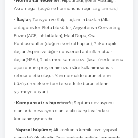
•
Hormonal nedenler;
Hipotiroidi, Şeker Hastalığı,
Akromegali (büyüme hormonunun aşırı salgılanması)
• İlaçlar;
Tansiyon ve Kalp ilaçlarının bazıları (Alfa
antagonistler, Beta blokürler, Anjiyotensin Converting
Enzim (ACE) inhibitörleri), Metil Dopa, Oral
Kontraseptifler (doğum kontrol hapları), Psikotropik
ilaçlar, Aspirin ve diğer nonsteroid antiinflamatuar
ilaçlar(NSAİ), Rinitis medikamentoza (kısa sürede burnu
açan burun spreylerinin uzun süre kullanımı sonrası
rebound etki oluşur. Yani normalde burun etlerini
büzüştürecekken tam tersi etki ile burun etlerini
şişirmeye başlar.)
•
Kompansatris hipertrofi;
Septum deviasyonu
olanlarda deviasyon olan tarafın karşı tarafındaki
konkanın şişmesidir.
•
Yapısal büyüme;
Alt konkanın kemik kısmı yapısal
olarak büyük olabilir, Orta konkada gelişimi esnasında