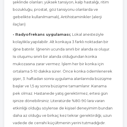
şeklinde olanları; yüksek tansiyon, kalp hastalığı, ritim
bozukluğu, prostat, göz tansiyonu olanlarda ve
gebelikte kullanılmamalı), Antihistaminikler (alerji
ilaçları)
• Radyofrekans uygulaması;
Lokal anesteziyle
kolaylıkla yapılabilir. Alt konkaya 3 farklı noktadan bir
iğne batırılır. İğnenin ucunda sınırlı bir alanda ısı oluşur.
Isı oluşumu sınırlı bir alanda olduğundan konka
mukozasına zarar vermez. İşlem her bir konka için
ortalama 5-10 dakika sürer. Önce konka ödemlenerek
şişer, 3. haftadan sonra uygulama alanlarında büzüşme
başlar ve 1,5 ay sonra büzüşme tamamlanır. Kanama
pek olmaz. Hastanede yatış gerektirmez, ertesi gün
işinize dönebilirsiniz. Literatürde %80-90 lara varan
etkinliği olduğu söylense de kişisel deneyimim bundan
daha az olduğu ve birkaç kez tekrar gerektirdiği, uzun
vadede de cerrahi küçültmenin yerini tutmadığıdır.