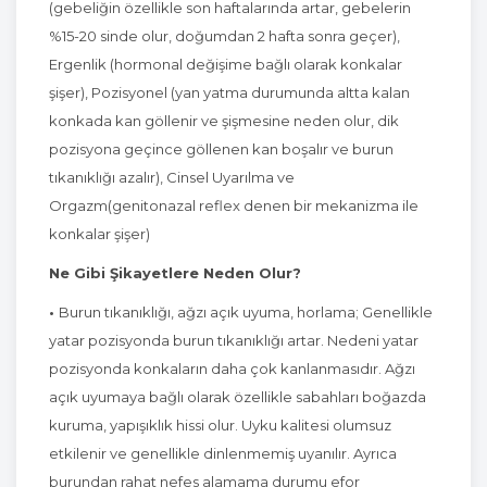
(gebeliğin özellikle son haftalarında artar, gebelerin
%15-20 sinde olur, doğumdan 2 hafta sonra geçer),
Ergenlik (hormonal değişime bağlı olarak konkalar
şişer), Pozisyonel (yan yatma durumunda altta kalan
konkada kan göllenir ve şişmesine neden olur, dik
pozisyona geçince göllenen kan boşalır ve burun
tıkanıklığı azalır), Cinsel Uyarılma ve
Orgazm(genitonazal reflex denen bir mekanizma ile
konkalar şişer)
Ne Gibi Şikayetlere Neden Olur?
•
Burun tıkanıklığı, ağzı açık uyuma, horlama; Genellikle
yatar pozisyonda burun tıkanıklığı artar. Nedeni yatar
pozisyonda konkaların daha çok kanlanmasıdır. Ağzı
açık uyumaya bağlı olarak özellikle sabahları boğazda
kuruma, yapışıklık hissi olur. Uyku kalitesi olumsuz
etkilenir ve genellikle dinlenmemiş uyanılır. Ayrıca
burundan rahat nefes alamama durumu efor