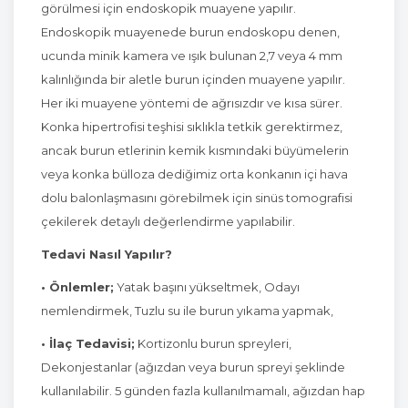
görülmesi için endoskopik muayene yapılır.
Endoskopik muayenede burun endoskopu denen,
ucunda minik kamera ve ışık bulunan 2,7 veya 4 mm
kalınlığında bir aletle burun içinden muayene yapılır.
Her iki muayene yöntemi de ağrısızdır ve kısa sürer.
Konka hipertrofisi teşhisi sıklıkla tetkik gerektirmez,
ancak burun etlerinin kemik kısmındaki büyümelerin
veya konka bülloza dediğimiz orta konkanın içi hava
dolu balonlaşmasını görebilmek için sinüs tomografisi
çekilerek detaylı değerlendirme yapılabilir.
Tedavi Nasıl Yapılır?
• Önlemler;
Yatak başını yükseltmek, Odayı
nemlendirmek, Tuzlu su ile burun yıkama yapmak,
• İlaç Tedavisi;
Kortizonlu burun spreyleri,
Dekonjestanlar (ağızdan veya burun spreyi şeklinde
kullanılabilir. 5 günden fazla kullanılmamalı, ağızdan hap