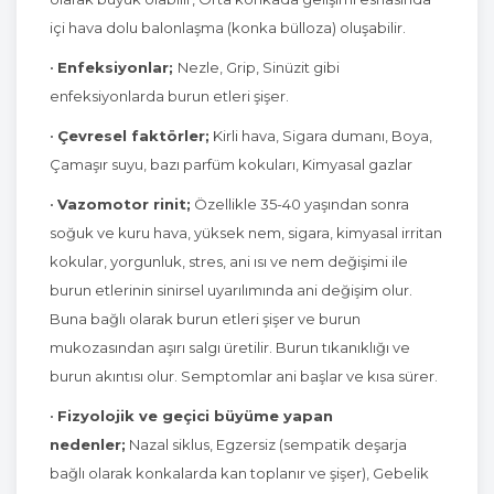
içi hava dolu balonlaşma (konka bülloza) oluşabilir.
•
Enfeksiyonlar;
Nezle, Grip, Sinüzit gibi
enfeksiyonlarda burun etleri şişer.
•
Çevresel faktörler;
Kirli hava, Sigara dumanı, Boya,
Çamaşır suyu, bazı parfüm kokuları, Kimyasal gazlar
•
Vazomotor rinit;
Özellikle 35-40 yaşından sonra
soğuk ve kuru hava, yüksek nem, sigara, kimyasal irritan
kokular, yorgunluk, stres, ani ısı ve nem değişimi ile
burun etlerinin sinirsel uyarılımında ani değişim olur.
Buna bağlı olarak burun etleri şişer ve burun
mukozasından aşırı salgı üretilir. Burun tıkanıklığı ve
burun akıntısı olur. Semptomlar ani başlar ve kısa sürer.
•
Fizyolojik ve geçici büyüme yapan
nedenler;
Nazal siklus, Egzersiz (sempatik deşarja
bağlı olarak konkalarda kan toplanır ve şişer), Gebelik